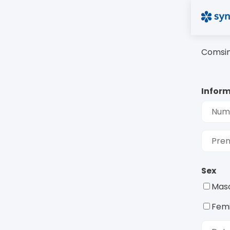
Comsim
Inform
Num
Pre
Sex
Masc
Femi