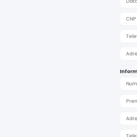
Data
CNP
Tele
Adre
Inform
Num
Pre
Adre
Tele