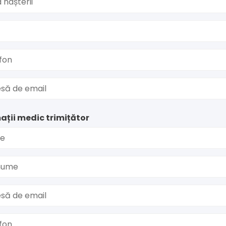
 nașterii
fon
să de email
ații medic trimițător
e
nume
să de email
fon