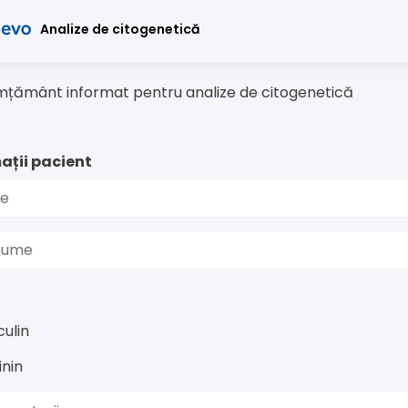
Analize de citogenetică
țământ informat pentru analize de citogenetică
ații pacient
e
nume
ulin
nin